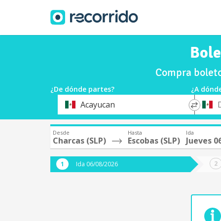
Bole
Compra boleto
¿De dónde partes?
¿A dónde
*
*
Acayucan
Origen
Destin
Desde
Hasta
Ida
Charcas (SLP)
Escobas (SLP)
Jueves 0
Ida 06/08/2026