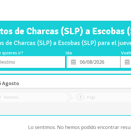
tos de Charcas (SLP) a Escobas 
s de Charcas (SLP) a Escobas (SLP) para el jue
 quieres ir?
Ida
Vuel
*
Fech
o
Fecha
de
de
Vuel
Ida
6 Agosto
Asientos
Pago
Lo sentimos. No hemos podido encontrar resul