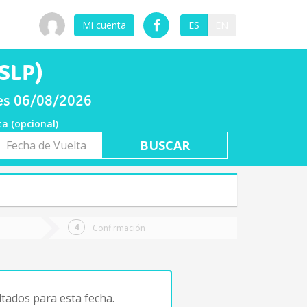
Mi cuenta
ES
EN
(SLP)
ves 06/08/2026
ta (opcional)
a
ta
Confirmación
tados para esta fecha.