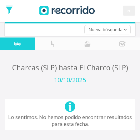
en
Nueva búsqueda
¿De dónde partes?
*
Acayucan
Origen
¿A dónde quieres ir?
Charcas (SLP) hasta El Charco (SLP)
*
Destino
10/10/2025
Ida
*
Fecha
de
Vuelta (opcional)
Ida
Fecha
Lo sentimos. No hemos podido encontrar resultados
de
para esta fecha.
Vuelta