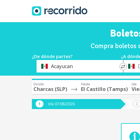
Boleto
Compra boletos d
¿De dónde partes?
¿A dónde
*
*
Acayucan
Origen
Destin
Desde
Hasta
Ida
Charcas (SLP)
El Castillo (Tamps)
Vie
Ida 07/08/2026