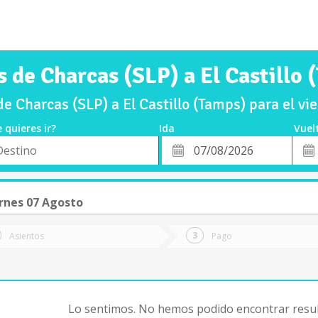
s de Charcas (SLP) a El Castillo 
e Charcas (SLP) a El Castillo (Tamps) para el v
 quieres ir?
Ida
Vuel
*
Fech
o
Fecha
de
de
Vuel
Ida
rnes 07 Agosto
Asientos
Pago
Lo sentimos. No hemos podido encontrar resul