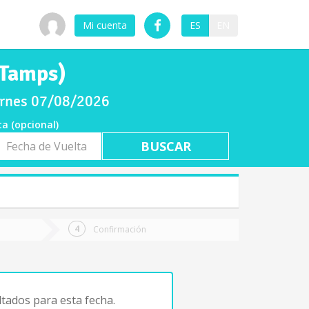
Mi cuenta
ES
EN
(Tamps)
iernes 07/08/2026
ta (opcional)
a
ta
Confirmación
tados para esta fecha.