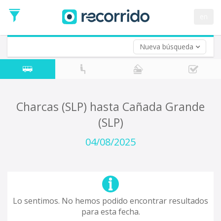
en
Nueva búsqueda
¿De dónde partes?
*
Acayucan
Origen
¿A dónde quieres ir?
Charcas (SLP) hasta Cañada Grande
*
(SLP)
Destino
Ida
04/08/2025
*
Fecha
de
Vuelta (opcional)
Ida
Fecha
de
Lo sentimos. No hemos podido encontrar resultados
Vuelta
para esta fecha.