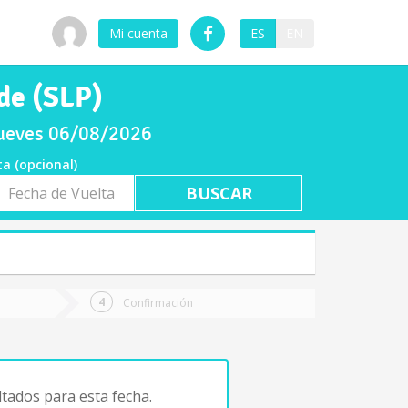
Mi cuenta
ES
EN
de (SLP)
jueves 06/08/2026
ta (opcional)
a
ta
Confirmación
tados para esta fecha.