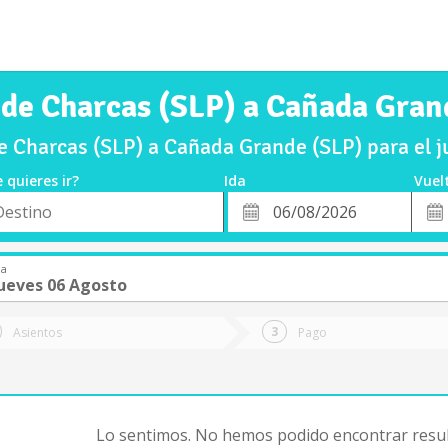
 de Charcas (SLP) a Cañada Gran
e Charcas (SLP) a Cañada Grande (SLP) para el 
 quieres ir?
Ida
Vuel
*
Fech
o
Fecha
de
de
Vuel
Ida
da
ueves 06 Agosto
Asientos
Pago
Lo sentimos. No hemos podido encontrar resul