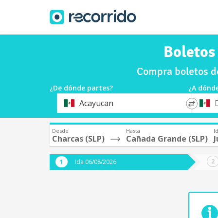
Boletos
Compra boletos d
¿De dónde partes?
¿A dónde
*
*
Acayucan
Origen
Destin
Desde
Hasta
I
Charcas (SLP)
Cañada Grande (SLP)
J
Ida 06/08/2026