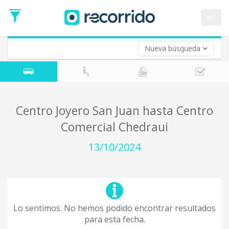
en
Nueva búsqueda
¿De dónde partes?
*
Acayucan
Origen
¿A dónde quieres ir?
Centro Joyero San Juan hasta Centro
*
Comercial Chedraui
Destino
Ida
13/10/2024
*
Fecha
de
Vuelta (opcional)
Ida
Fecha
de
Lo sentimos. No hemos podido encontrar resultados
Vuelta
para esta fecha.