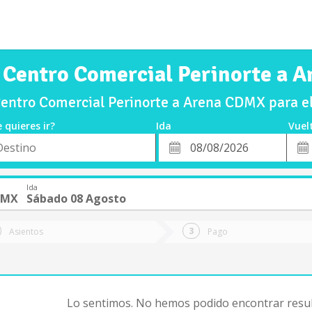
e Centro Comercial Perinorte a 
entro Comercial Perinorte a Arena CDMX para 
 quieres ir?
Ida
Vuel
*
Fech
o
Fecha
de
de
Vuel
Ida
Ida
DMX
Sábado 08 Agosto
Asientos
Pago
Lo sentimos. No hemos podido encontrar resul