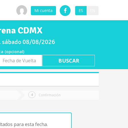
Mi cuenta
ES
EN
Arena CDMX
el sábado 08/08/2026
ta (opcional)
a
ta
Confirmación
tados para esta fecha.