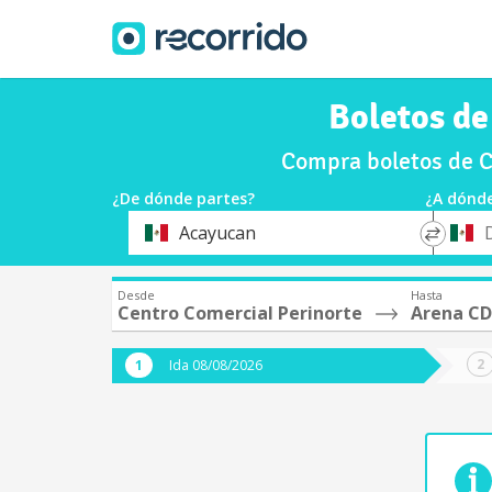
Boletos d
Compra boletos de C
¿De dónde partes?
¿A dónde
*
*
Acayucan
Origen
Destin
Desde
Hasta
Centro Comercial Perinorte
Arena C
Ida 08/08/2026