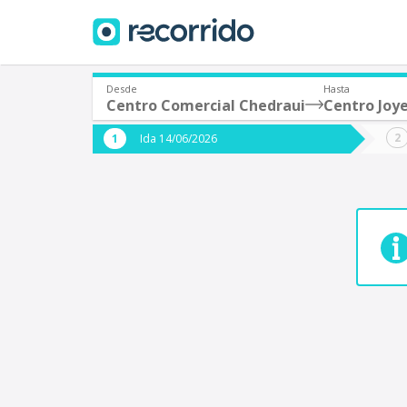
Desde
Hasta
Centro Comercial Chedraui
Centro Joye
¿De dónde partes?
¿A dón
Ida 14/06/2026
*
*
Acayucan
Origen
Destino