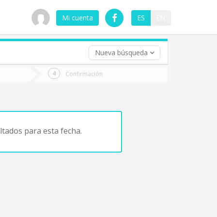
Mi cuenta
ES
EN
Nueva búsqueda
 (opcional)
Confirmación
ha
ta
tados para esta fecha.