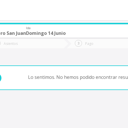
Ida
ro San Juan
Domingo 14 Junio
de quieres ir?
Ida
Vuelta
Asientos
Pago
*
Fec
Fecha
de
de
Vuel
Ida
Lo sentimos. No hemos podido encontrar resul