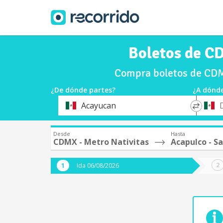
Boletos de CD
Compra boletos de CDMX
¿De dónde partes?
¿A dónde
*
*
Acayucan
Origen
Destin
Desde
Hasta
CDMX - Metro Nativitas
Acapulco - Sa
Ida 06/08/2026