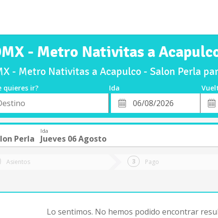
MX - Metro Nativitas a Acapulco
 - Metro Nativitas a Acapulco - Salon Perla pa
 quieres ir?
Ida
Vuel
*
Fech
o
Fecha
de
de
Vuel
Ida
Ida
lon Perla
Jueves 06 Agosto
Asientos
Pago
Lo sentimos. No hemos podido encontrar resul