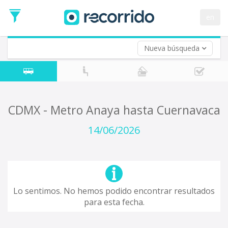
en
Nueva búsqueda
¿De dónde partes?
*
Acayucan
Origen
¿A dónde quieres ir?
CDMX - Metro Anaya hasta Cuernavaca
*
Destino
14/06/2026
Ida
*
Fecha
de
Vuelta (opcional)
Ida
Fecha
Lo sentimos. No hemos podido encontrar resultados
de
para esta fecha.
Vuelta