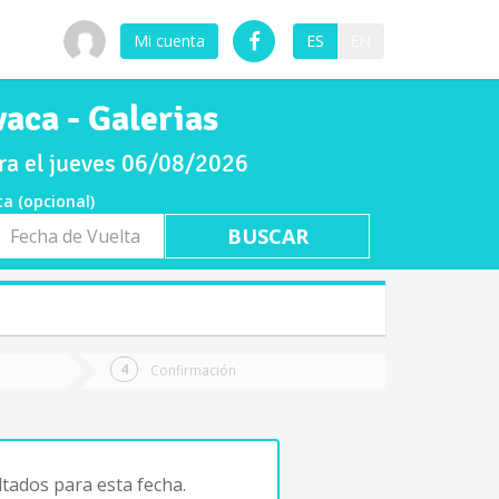
Mi cuenta
ES
EN
aca - Galerias
ra el jueves 06/08/2026
ta (opcional)
a
ta
Confirmación
tados para esta fecha.