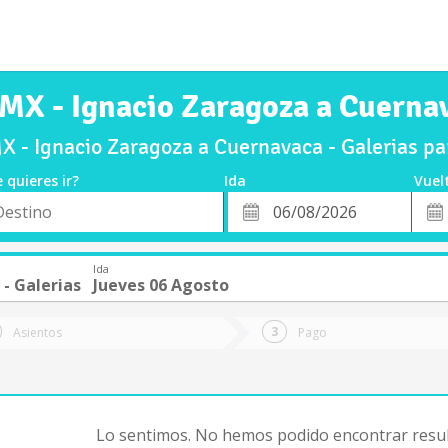
MX - Ignacio Zaragoza a Cuernav
 - Ignacio Zaragoza a Cuernavaca - Galerias pa
 quieres ir?
Ida
Vuel
*
Fech
o
Fecha
de
de
Vuel
Ida
Ida
- Galerias
Jueves 06 Agosto
Asientos
Pago
Lo sentimos. No hemos podido encontrar resul