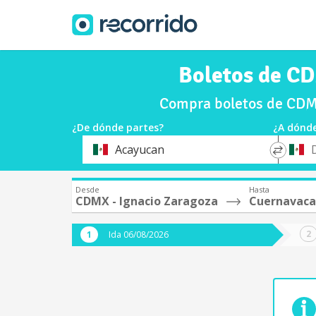
Boletos de CD
Compra boletos de CDMX
¿De dónde partes?
¿A dónde
*
*
Acayucan
Origen
Destin
Desde
Hasta
CDMX - Ignacio Zaragoza
Cuernavaca 
Ida 06/08/2026