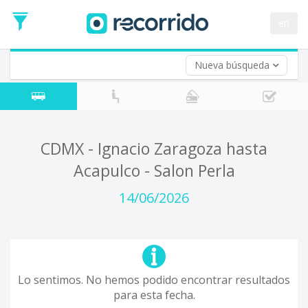
en
Nueva búsqueda
¿De dónde partes?
*
Acayucan
Origen
¿A dónde quieres ir?
CDMX - Ignacio Zaragoza hasta
*
Acapulco - Salon Perla
Destino
Ida
14/06/2026
*
Fecha
de
Vuelta (opcional)
Ida
Fecha
de
Lo sentimos. No hemos podido encontrar resultados
Vuelta
para esta fecha.