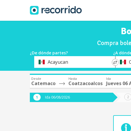
Bo
Compra bole
¿De dónde partes?
¿A dónde
*
*
Acayucan
Origen
Destin
Desde
Hasta
Ida
Catemaco
Coatzacoalcos
Jueves 06 
Ida 06/08/2026