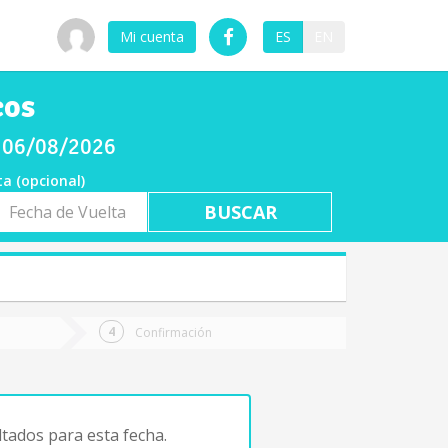
Mi cuenta
ES
EN
cos
s 06/08/2026
ta (opcional)
a
ta
Confirmación
tados para esta fecha.