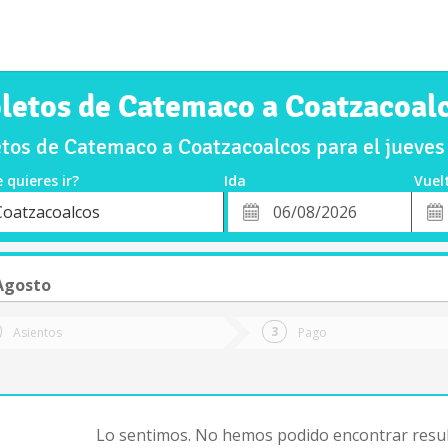
letos de Catemaco a Coatzacoal
tos de Catemaco a Coatzacoalcos para el jueve
 quieres ir?
Ida
Vuel
*
Fech
Coatzacoalcos
o
Fecha
de
de
Vuel
Ida
Agosto
Asientos
Pago
Lo sentimos. No hemos podido encontrar resul