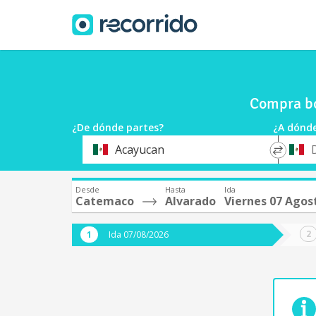
Compra bo
¿De dónde partes?
¿A dónde
*
*
Acayucan
Origen
Destin
Desde
Hasta
Ida
Catemaco
Alvarado
Viernes 07 Agos
Ida 07/08/2026