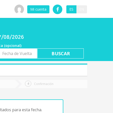
Mi cuenta
ES
EN
07/08/2026
ta (opcional)
a
ta
Confirmación
tados para esta fecha.