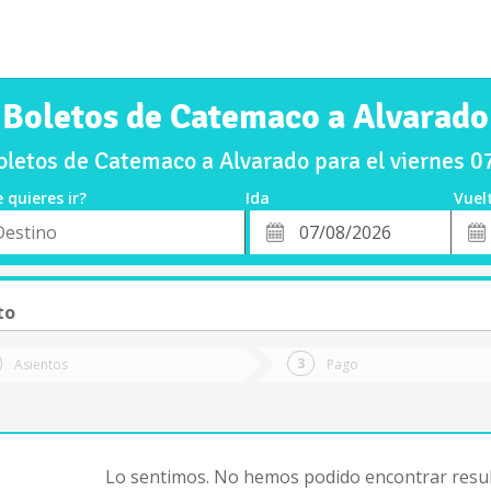
Boletos de Catemaco a Alvarado
letos de Catemaco a Alvarado para el viernes 
 quieres ir?
Ida
Vuel
*
Fech
o
Fecha
de
de
Vuel
Ida
to
Asientos
Pago
Lo sentimos. No hemos podido encontrar resul