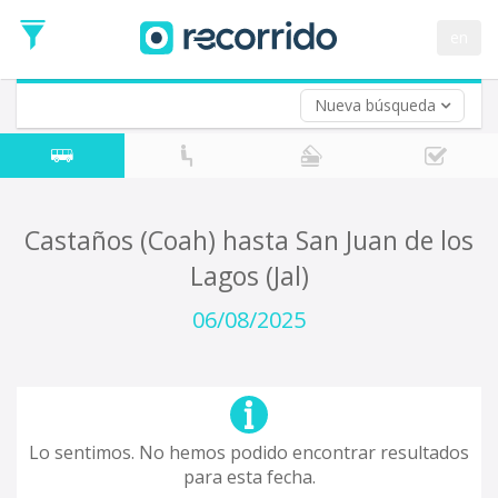
en
Nueva búsqueda
¿De dónde partes?
*
Acayucan
Origen
¿A dónde quieres ir?
Castaños (Coah) hasta San Juan de los
*
Lagos (Jal)
Destino
Ida
06/08/2025
*
Fecha
de
Vuelta (opcional)
Ida
Fecha
de
Lo sentimos. No hemos podido encontrar resultados
Vuelta
para esta fecha.