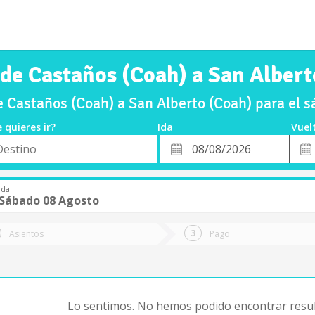
 de Castaños (Coah) a San Albert
 Castaños (Coah) a San Alberto (Coah) para el
 quieres ir?
Ida
Vuel
*
Fech
o
Fecha
de
de
Vuel
Ida
Ida
Sábado 08 Agosto
Asientos
Pago
Lo sentimos. No hemos podido encontrar resul