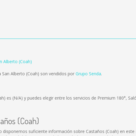
n Alberto (Coah)
 San Alberto (Coah) son vendidos por
Grupo Senda
.
oah) es
(N/A)
y puedes elegir entre los servicios de Premium 180°, Sal
taños (Coah)
o disponemos suficiente información sobre Castaños (Coah) en este i