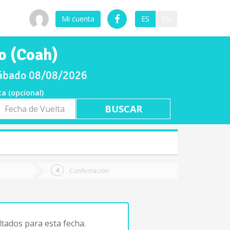
Mi cuenta
ES
EN
o (Coah)
 sábado 08/08/2026
ta (opcional)
a
ta
Confirmación
tados para esta fecha.