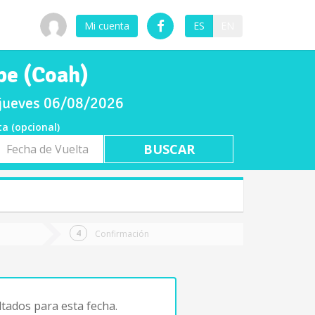
Mi cuenta
ES
EN
pe (Coah)
 jueves 06/08/2026
ta (opcional)
a
ta
Confirmación
tados para esta fecha.