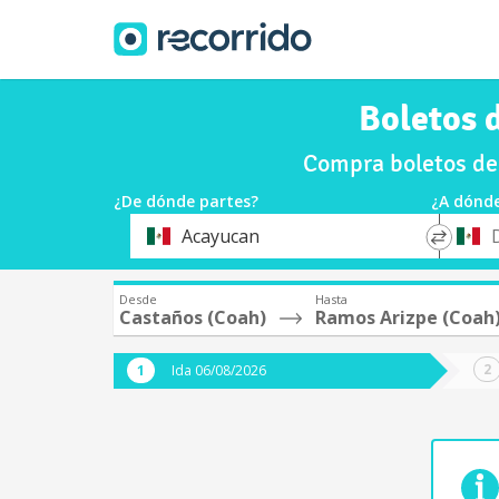
Boletos 
Compra boletos de
¿De dónde partes?
¿A dónde
*
*
Acayucan
Origen
Destin
Desde
Hasta
Castaños (Coah)
Ramos Arizpe (Coah
Ida 06/08/2026