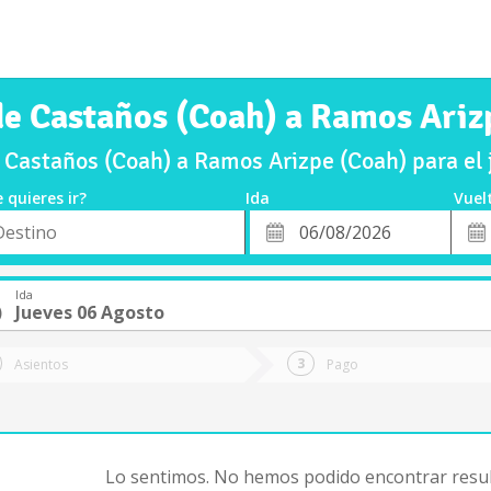
de Castaños (Coah) a Ramos Ariz
 Castaños (Coah) a Ramos Arizpe (Coah) para el
 quieres ir?
Ida
Vuel
*
Fech
o
Fecha
de
de
Vuel
Ida
Ida
)
Jueves 06 Agosto
Asientos
Pago
Lo sentimos. No hemos podido encontrar resul