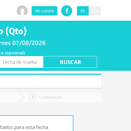
Mi cuenta
ES
EN
o (Qto)
iernes 07/08/2026
ta (opcional)
a
ta
Confirmación
tados para esta fecha.