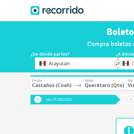
Boleto
Compra boletos d
¿De dónde partes?
¿A dónde
*
*
Acayucan
Origen
Destin
Desde
Hasta
Ida
Castaños (Coah)
Querétaro (Qto)
Vi
Ida 07/08/2026