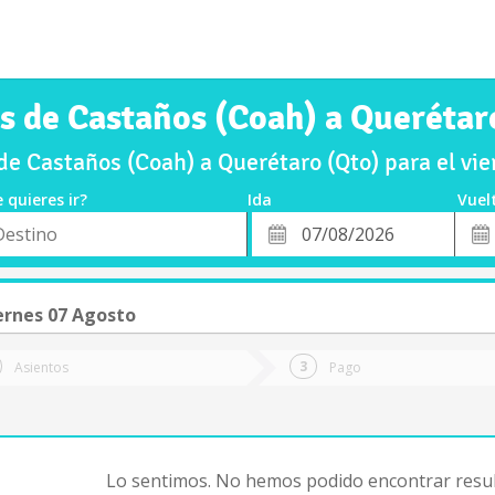
s de Castaños (Coah) a Querétar
e Castaños (Coah) a Querétaro (Qto) para el v
 quieres ir?
Ida
Vuel
*
Fech
o
Fecha
de
de
Vuel
Ida
ernes 07 Agosto
Asientos
Pago
Lo sentimos. No hemos podido encontrar resul