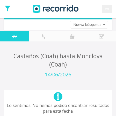
en
Nueva búsqueda
¿De dónde partes?
*
Acayucan
Origen
¿A dónde quieres ir?
Castaños (Coah) hasta Monclova
*
(Coah)
Destino
Ida
14/06/2026
*
Fecha
de
Vuelta (opcional)
Ida
Fecha
de
Lo sentimos. No hemos podido encontrar resultados
Vuelta
para esta fecha.