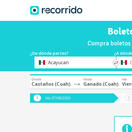
Bolet
Compra boletos 
¿De dónde partes?
¿A dónde
*
*
Acayucan
Origen
Destin
Desde
Hasta
Ida
Castaños (Coah)
Ganado (Coah)
Vier
Ida 07/08/2026