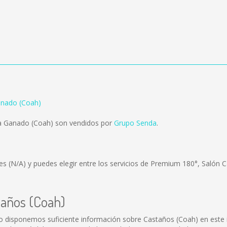
anado (Coah)
a Ganado (Coah) son vendidos por
Grupo Senda
.
 es
(N/A)
y puedes elegir entre los servicios de Premium 180°, Salón 
taños (Coah)
o disponemos suficiente información sobre Castaños (Coah) en este i