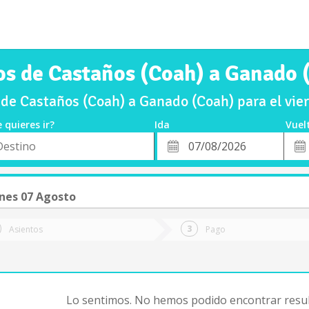
os de Castaños (Coah) a Ganado 
de Castaños (Coah) a Ganado (Coah) para el vi
 quieres ir?
Ida
Vuel
*
Fech
o
Fecha
de
de
Vuel
Ida
nes 07 Agosto
Asientos
Pago
Lo sentimos. No hemos podido encontrar resul