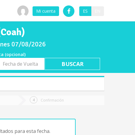
Mi cuenta
ES
EN
(Coah)
ernes 07/08/2026
ta (opcional)
a
ta
Confirmación
tados para esta fecha.