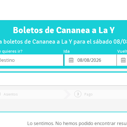
Boletos de Cananea a La Y
 boletos de Cananea a La Y para el sábado 08/
 quieres ir?
Ida
Vuel
*
Fech
o
Fecha
de
de
Vuel
Ida
Asientos
Pago
Lo sentimos. No hemos podido encontrar resul