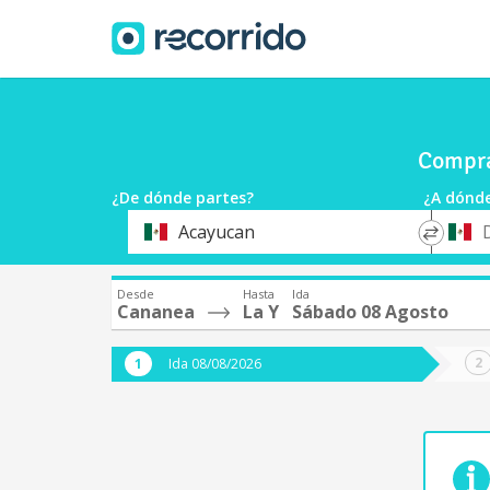
Compra
¿De dónde partes?
¿A dónde
*
*
Acayucan
Origen
Destin
Desde
Hasta
Ida
Cananea
La Y
Sábado 08 Agosto
Ida 08/08/2026