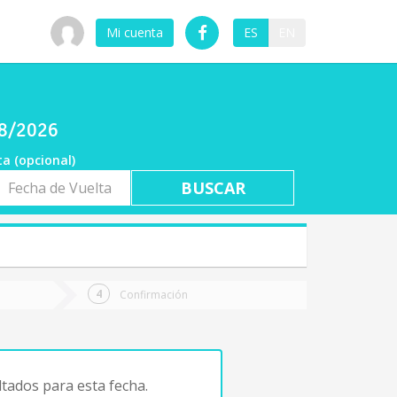
Mi cuenta
ES
EN
08/2026
ta (opcional)
a
ta
Confirmación
tados para esta fecha.