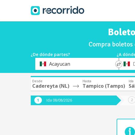
Boleto
Compra boletos 
¿De dónde partes?
¿A dónde
*
*
Acayucan
Origen
Destin
Desde
Hasta
Ida
Cadereyta (NL)
Tampico (Tamps)
Sá
Ida 08/08/2026