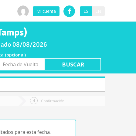
Mi cuenta
ES
EN
(Tamps)
ábado 08/08/2026
ta (opcional)
a
ta
Confirmación
tados para esta fecha.