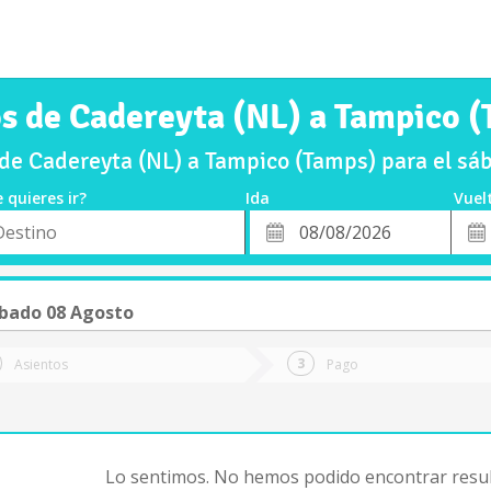
s de Cadereyta (NL) a Tampico 
de Cadereyta (NL) a Tampico (Tamps) para el s
 quieres ir?
Ida
Vuel
*
Fech
o
Fecha
de
de
Vuel
Ida
bado 08 Agosto
Asientos
Pago
Lo sentimos. No hemos podido encontrar resul