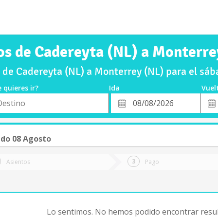
os de Cadereyta (NL) a Monterre
 de Cadereyta (NL) a Monterrey (NL) para el sá
 quieres ir?
Ida
Vuel
*
Fech
o
Fecha
de
de
Vuel
Ida
do 08 Agosto
Asientos
Pago
Lo sentimos. No hemos podido encontrar resul