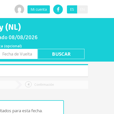
Mi cuenta
ES
EN
y (NL)
bado 08/08/2026
ta (opcional)
a
ta
Confirmación
tados para esta fecha.