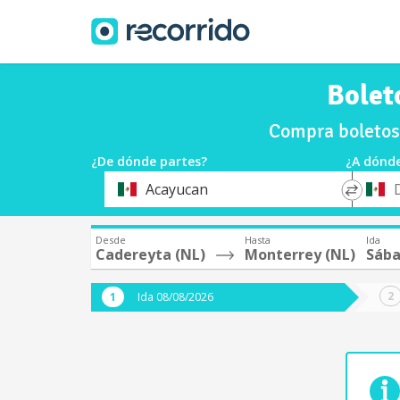
Bolet
Compra boletos
¿De dónde partes?
¿A dónde
*
*
Acayucan
Origen
Destin
Desde
Hasta
Ida
Cadereyta (NL)
Monterrey (NL)
Sába
Ida 08/08/2026