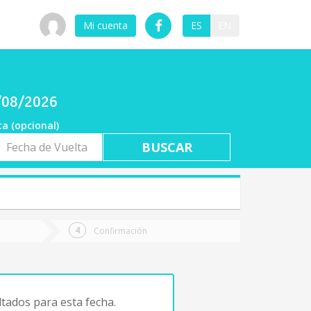
Mi cuenta
ES
EN
7/08/2026
ta (opcional)
a
ta
Confirmación
tados para esta fecha.