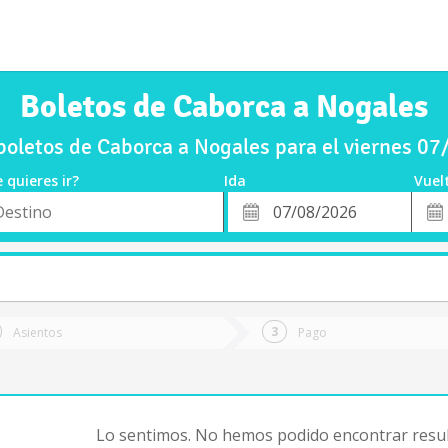
Boletos de Caborca a Nogales
oletos de Caborca a Nogales para el viernes 0
 quieres ir?
Ida
Vuel
*
Fech
o
Fecha
de
de
Vuel
Ida
Asientos
Pago
Lo sentimos. No hemos podido encontrar resul