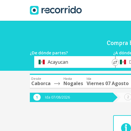
Compra b
¿De dónde partes?
¿A dónde
*
*
Acayucan
Origen
Destin
Desde
Hasta
Ida
Caborca
Nogales
Viernes 07 Agosto
Ida 07/08/2026