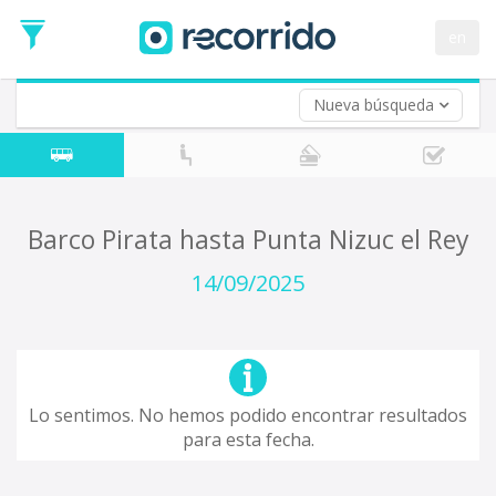
en
Nueva búsqueda
¿De dónde partes?
*
Acayucan
Origen
¿A dónde quieres ir?
Barco Pirata hasta Punta Nizuc el Rey
*
Destino
14/09/2025
Ida
*
Fecha
de
Vuelta (opcional)
Ida
Fecha
Lo sentimos. No hemos podido encontrar resultados
de
para esta fecha.
Vuelta