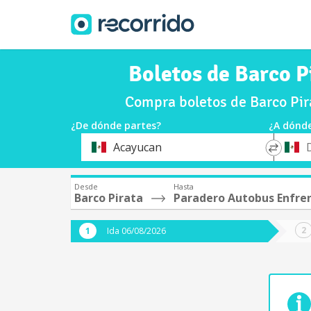
Boletos de Barco 
Compra boletos de Barco Pi
¿De dónde partes?
¿A dónde
*
*
Acayucan
Origen
Destin
Desde
Hasta
Barco Pirata
Paradero Autobus Enfre
Ida 06/08/2026