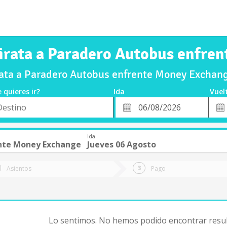
Pirata a Paradero Autobus enfre
rata a Paradero Autobus enfrente Money Exchang
 quieres ir?
Ida
Vuel
*
Fech
o
Fecha
de
de
Vuel
Ida
Ida
nte Money Exchange
Jueves 06 Agosto
Asientos
Pago
Lo sentimos. No hemos podido encontrar resul