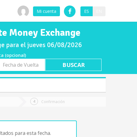
Mi cuenta
ES
EN
nte Money Exchange
e para el jueves 06/08/2026
ta (opcional)
a
ta
Confirmación
tados para esta fecha.