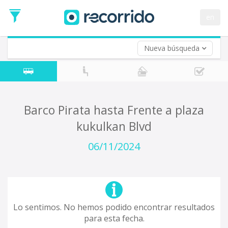
en
Nueva búsqueda
¿De dónde partes?
*
Acayucan
Origen
¿A dónde quieres ir?
Barco Pirata hasta Frente a plaza
*
kukulkan Blvd
Destino
Ida
06/11/2024
*
Fecha
de
Vuelta (opcional)
Ida
Fecha
de
Lo sentimos. No hemos podido encontrar resultados
Vuelta
para esta fecha.