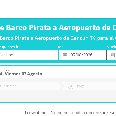
de Barco Pirata a Aeropuerto de 
Barco Pirata a Aeropuerto de Cancun T4 para el
 quieres ir?
Ida
Vuel
*
Fech
o
Fecha
de
de
Vuel
Ida
Ida
4
Viernes 07 Agosto
Asientos
Pago
Lo sentimos. No hemos podido encontrar resul