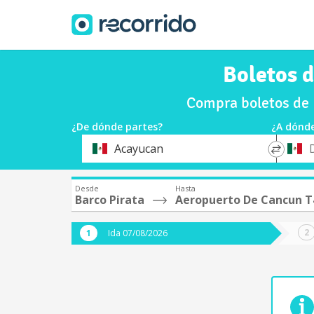
Boletos 
Compra boletos de 
¿De dónde partes?
¿A dónde
*
*
Acayucan
Origen
Destin
Desde
Hasta
Barco Pirata
Aeropuerto De Cancun T
Ida 07/08/2026