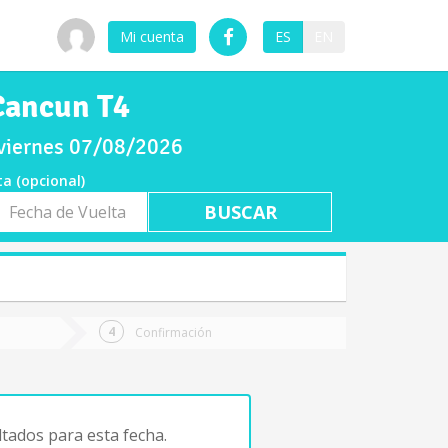
Mi cuenta
ES
EN
Cancun T4
 viernes 07/08/2026
ta (opcional)
a
ta
Confirmación
tados para esta fecha.