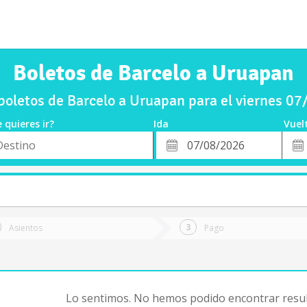
Boletos de Barcelo a Uruapan
oletos de Barcelo a Uruapan para el viernes 0
 quieres ir?
Ida
Vuel
*
Fech
o
Fecha
de
de
Vuel
Ida
Asientos
Pago
Lo sentimos. No hemos podido encontrar resul