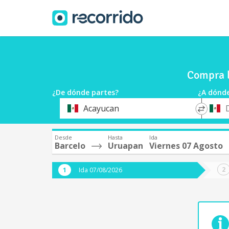
Compra b
¿De dónde partes?
¿A dónde
*
*
Acayucan
Origen
Destin
Desde
Hasta
Ida
Barcelo
Uruapan
Viernes 07 Agosto
Ida 07/08/2026