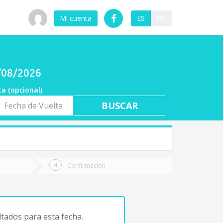
Mi cuenta
ES
EN
7/08/2026
ta (opcional)
a
ta
Confirmación
tados para esta fecha.