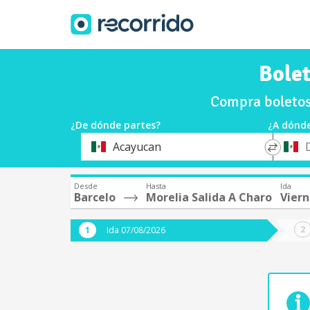
Bolet
Compra boletos 
¿De dónde partes?
¿A dónde
*
*
Acayucan
Origen
Destin
Desde
Hasta
Ida
Barcelo
Morelia Salida A Charo
Viern
Ida 07/08/2026