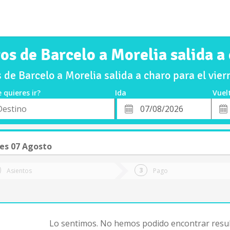
os de Barcelo a Morelia salida a
de Barcelo a Morelia salida a charo para el vi
 quieres ir?
Ida
Vuel
*
Fech
o
Fecha
de
de
Vuel
Ida
es 07 Agosto
Asientos
Pago
Lo sentimos. No hemos podido encontrar resul