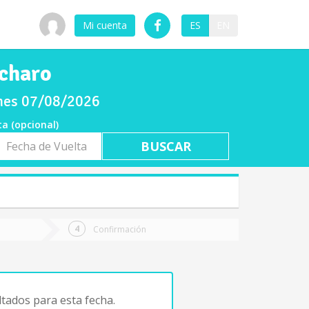
Mi cuenta
ES
EN
 charo
ernes 07/08/2026
ta (opcional)
a
ta
Confirmación
tados para esta fecha.