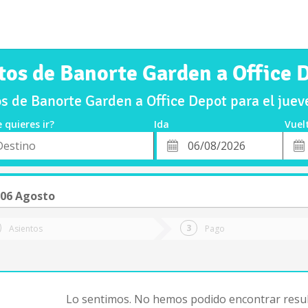
tos de Banorte Garden a Office 
s de Banorte Garden a Office Depot para el jue
 quieres ir?
Ida
Vuel
*
Fech
o
Fecha
de
de
Vuel
Ida
 06 Agosto
Asientos
Pago
Lo sentimos. No hemos podido encontrar resul