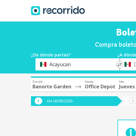
Bole
Compra boleto
¿De dónde partes?
¿A dónde
*
*
Acayucan
Origen
Destin
Desde
Hasta
Ida
Banorte Garden
Office Depot
Jueves
Ida 06/08/2026