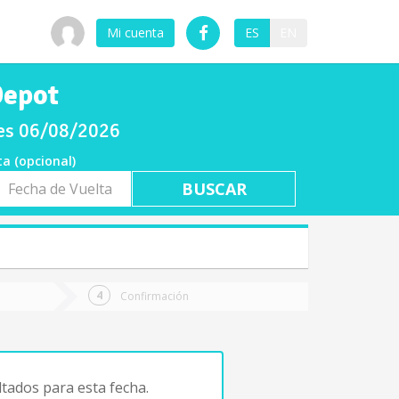
Mi cuenta
ES
EN
Depot
ves 06/08/2026
ta (opcional)
a
ta
Confirmación
tados para esta fecha.