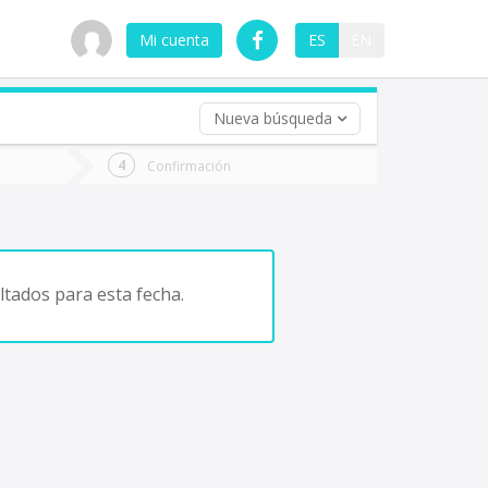
Mi cuenta
ES
EN
Nueva búsqueda
 (opcional)
Confirmación
ha
ta
tados para esta fecha.