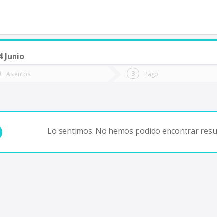
 Junio
de quieres ir?
Ida
Vuelta
Asientos
Pago
*
Fec
Fecha
de
de
Vuel
Ida
Lo sentimos. No hemos podido encontrar resul