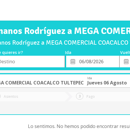
rmanos Rodríguez a MEGA COM
anos Rodríguez a MEGA COMERCIAL COACALCO T
 quieres ir?
Ida
Vuel
*
Fech
o
Fecha
de
de
Vuel
Ida
Ida
A COMERCIAL COACALCO TULTEPEC
Jueves 06 Agosto
Asientos
Pago
Lo sentimos. No hemos podido encontrar resul