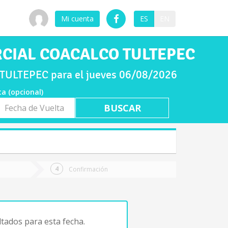
Mi cuenta
ES
EN
ERCIAL COACALCO TULTEPEC
ULTEPEC para el jueves 06/08/2026
ta (opcional)
a
ta
Confirmación
tados para esta fecha.