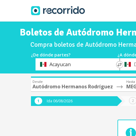
Boletos de Autódromo He
Compra boletos de Autódromo Herm
¿De dónde partes?
¿A dónde
*
*
Acayucan
Origen
Destin
Desde
Hasta
Autódromo Hermanos Rodríguez
MEG
Ida 06/08/2026