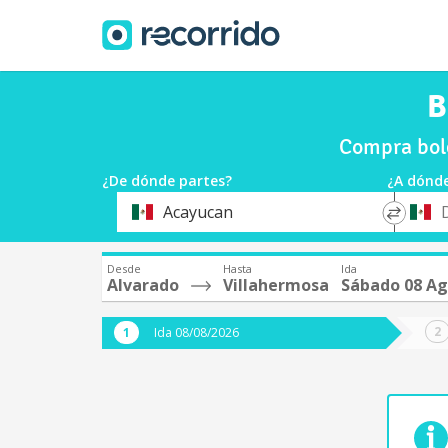
B
Compra bol
¿De dónde partes?
¿A dónde
*
*
Acayucan
Origen
Destin
Desde
Hasta
Ida
Alvarado
Villahermosa
Sábado 08 A
Ida 08/08/2026