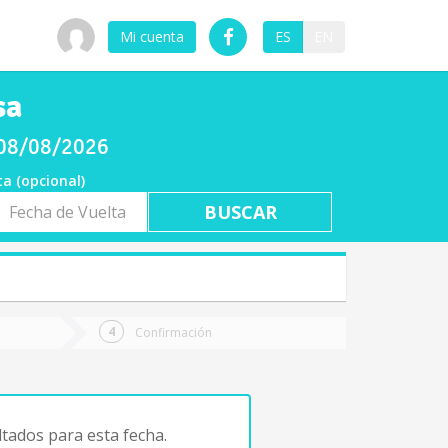
Mi cuenta
ES
EN
sa
 08/08/2026
ta (opcional)
a
ta
Confirmación
tados para esta fecha.