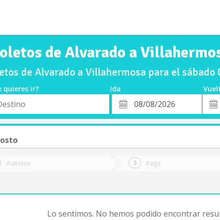
oletos de Alvarado a Villahermo
etos de Alvarado a Villahermosa para el sábado
 quieres ir?
Ida
Vuel
*
Fech
o
Fecha
de
de
Vuel
Ida
gosto
Asientos
Pago
Lo sentimos. No hemos podido encontrar resul