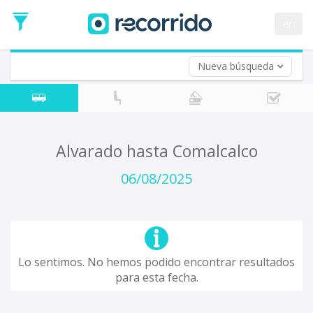
en
Nueva búsqueda
¿De dónde partes?
*
Acayucan
Origen
¿A dónde quieres ir?
Alvarado hasta Comalcalco
*
Destino
06/08/2025
Ida
*
Fecha
de
Vuelta (opcional)
Ida
Fecha
Lo sentimos. No hemos podido encontrar resultados
de
para esta fecha.
Vuelta