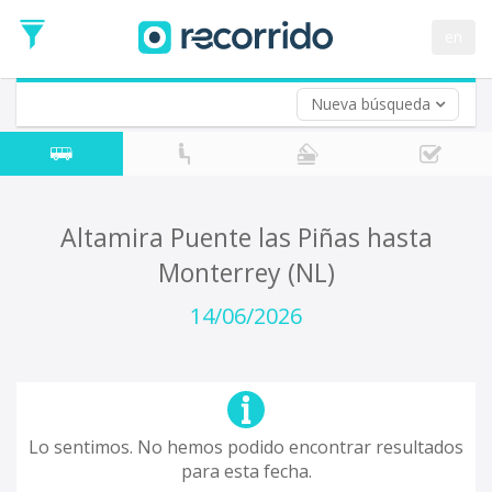
en
Nueva búsqueda
¿De dónde partes?
*
Acayucan
Origen
¿A dónde quieres ir?
Altamira Puente las Piñas hasta
*
Monterrey (NL)
Destino
Ida
14/06/2026
*
Fecha
de
Vuelta (opcional)
Ida
Fecha
de
Lo sentimos. No hemos podido encontrar resultados
Vuelta
para esta fecha.