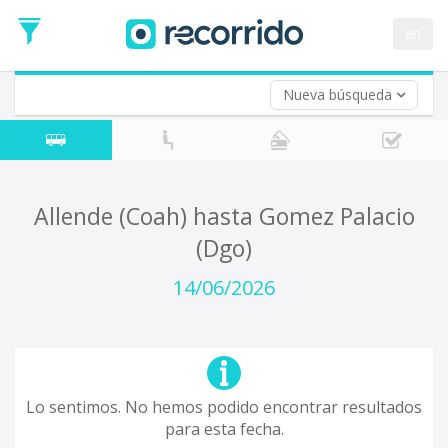
en
Nueva búsqueda
¿De dónde partes?
*
Acayucan
Origen
¿A dónde quieres ir?
Allende (Coah) hasta Gomez Palacio
*
(Dgo)
Destino
Ida
14/06/2026
*
Fecha
de
Vuelta (opcional)
Ida
Fecha
de
Lo sentimos. No hemos podido encontrar resultados
Vuelta
para esta fecha.