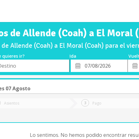
os de Allende (Coah) a El Moral 
de Allende (Coah) a El Moral (Coah) para el vi
 quieres ir?
Ida
Vuel
*
Fech
o
Fecha
de
de
Vuel
Ida
es 07 Agosto
Asientos
Pago
Lo sentimos. No hemos podido encontrar resul