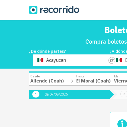
Bolet
Compra boletos 
¿De dónde partes?
¿A dónde
*
*
Acayucan
Origen
Destin
Desde
Hasta
Ida
Allende (Coah)
El Moral (Coah)
Viern
Ida 07/08/2026