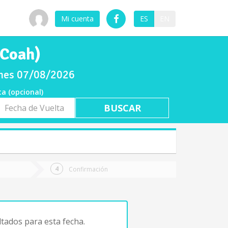
Mi cuenta
ES
EN
(Coah)
ernes 07/08/2026
ta (opcional)
a
ta
Confirmación
tados para esta fecha.