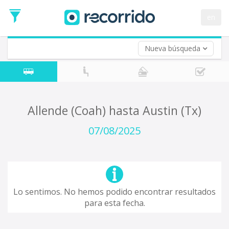
en
Nueva búsqueda
¿De dónde partes?
*
Acayucan
Origen
¿A dónde quieres ir?
Allende (Coah) hasta Austin (Tx)
*
Destino
07/08/2025
Ida
*
Fecha
de
Vuelta (opcional)
Ida
Fecha
Lo sentimos. No hemos podido encontrar resultados
de
para esta fecha.
Vuelta