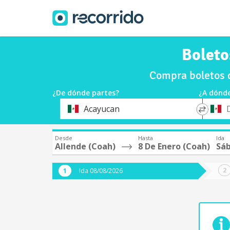
Boleto
Compra boletos d
¿De dónde partes?
¿A dónde
*
*
Acayucan
Origen
Destin
Desde
Hasta
Ida
Allende (Coah)
8 De Enero (Coah)
Sáb
Ida 08/08/2026