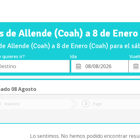
s de Allende (Coah) a 8 de Enero
e Allende (Coah) a 8 de Enero (Coah) para el 
 quieres ir?
Ida
Vuel
*
Fech
o
Fecha
de
de
Vuel
Ida
ado 08 Agosto
Asientos
Pago
Lo sentimos. No hemos podido encontrar resul