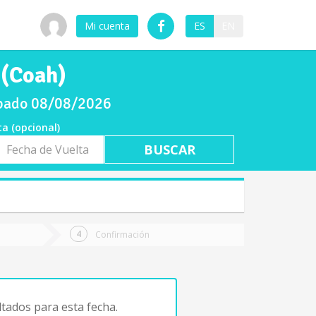
Mi cuenta
ES
EN
 (Coah)
sábado 08/08/2026
ta (opcional)
a
ta
Confirmación
tados para esta fecha.