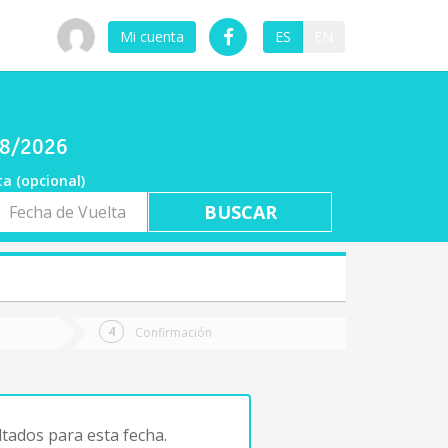
Mi cuenta
ES
EN
08/2026
ta (opcional)
a
ta
Confirmación
tados para esta fecha.