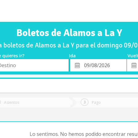
Boletos de Alamos a La Y
 boletos de Alamos a La Y para el domingo 09/
 quieres ir?
Ida
Vuel
*
Fech
o
Fecha
de
de
Vuel
Ida
Asientos
Pago
Lo sentimos. No hemos podido encontrar resul