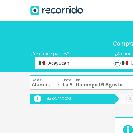
Compra
¿De dónde partes?
¿A dónde
*
*
Acayucan
Origen
Destin
Desde
Hasta
Ida
Alamos
La Y
Domingo 09 Agosto
Ida 09/08/2026