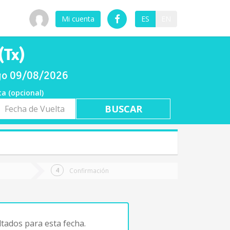
Mi cuenta
ES
EN
(Tx)
ngo 09/08/2026
ta (opcional)
a
ta
Confirmación
tados para esta fecha.