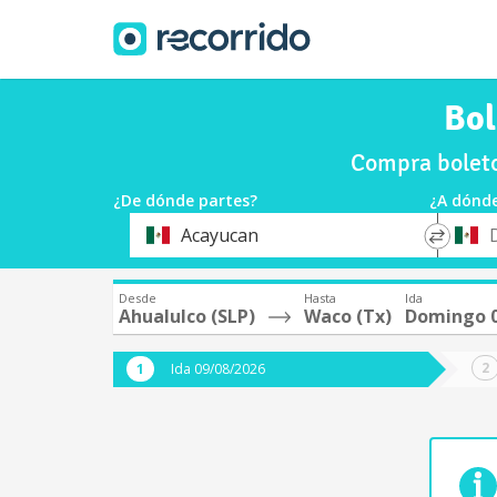
Bol
Compra boleto
¿De dónde partes?
¿A dónde
*
*
Acayucan
Origen
Destin
Desde
Hasta
Ida
Ahualulco (SLP)
Waco (Tx)
Domingo 
Ida 09/08/2026