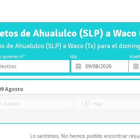
etos de Ahualulco (SLP) a Waco 
s de Ahualulco (SLP) a Waco (Tx) para el domi
 quieres ir?
Ida
Vuel
*
Fech
o
Fecha
de
de
Vuel
Ida
09 Agosto
Asientos
Pago
Lo sentimos. No hemos podido encontrar resul