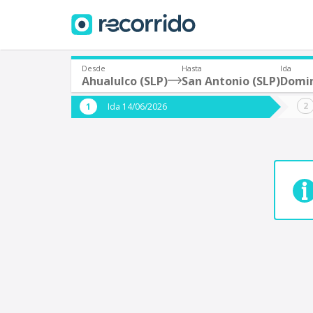
Desde
Hasta
Ida
Ahualulco (SLP)
San Antonio (SLP)
Domin
¿De dónde partes?
¿A dón
Ida 14/06/2026
*
*
Acayucan
Origen
Destino