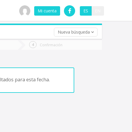
Mi cuenta
ES
EN
Nueva búsqueda
 (opcional)
Confirmación
ha
ta
tados para esta fecha.