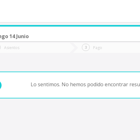
go 14 Junio
de quieres ir?
Ida
Vuelta
Asientos
Pago
*
Fec
Fecha
de
de
Vuel
Ida
Lo sentimos. No hemos podido encontrar resul