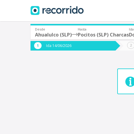
Desde
Hasta
Ida
Ahualulco (SLP)
Pocitos (SLP) Charcas
D
¿De dónde partes?
¿A dón
Ida 14/06/2026
*
*
Acayucan
Origen
Destino