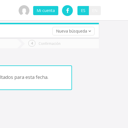
Mi cuenta
ES
EN
Nueva búsqueda
 (opcional)
Confirmación
ha
ta
tados para esta fecha.