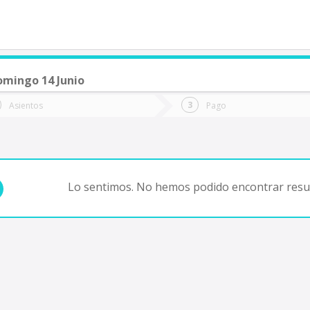
omingo 14 Junio
de quieres ir?
Ida
Vuelta
Asientos
Pago
*
Fec
Fecha
de
de
Vuel
Ida
Lo sentimos. No hemos podido encontrar resul