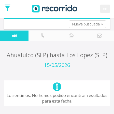
en
Nueva búsqueda
¿De dónde partes?
*
Acayucan
Origen
¿A dónde quieres ir?
Ahualulco (SLP) hasta Los Lopez (SLP)
*
Destino
15/05/2026
Ida
*
Fecha
de
Vuelta (opcional)
Ida
Fecha
Lo sentimos. No hemos podido encontrar resultados
de
para esta fecha.
Vuelta