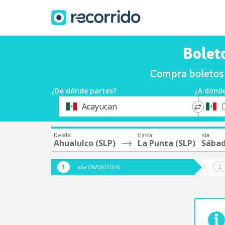
Bolet
Compra boletos 
¿De dónde partes?
¿A dónde
*
*
Acayucan
Origen
Destin
Desde
Hasta
Ida
Ahualulco (SLP)
La Punta (SLP)
Sábad
Ida 08/08/2026