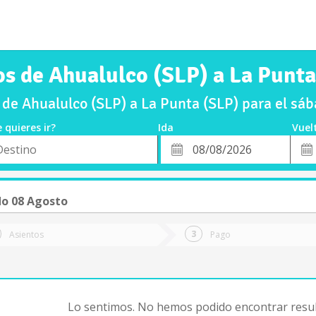
os de Ahualulco (SLP) a La Punta
de Ahualulco (SLP) a La Punta (SLP) para el s
 quieres ir?
Ida
Vuel
*
Fech
o
Fecha
de
de
Vuel
Ida
o 08 Agosto
Asientos
Pago
Lo sentimos. No hemos podido encontrar resul