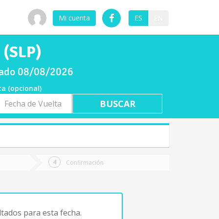
Mi cuenta
ES
EN
 (SLP)
ábado 08/08/2026
ta (opcional)
a
ta
Confirmación
tados para esta fecha.