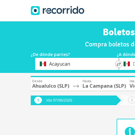
Boletos
Compra boletos d
¿De dónde partes?
¿A dónde
*
*
Acayucan
Origen
Destin
Desde
Hasta
Ida
Ahualulco (SLP)
La Campana (SLP)
Vi
Ida 07/08/2026