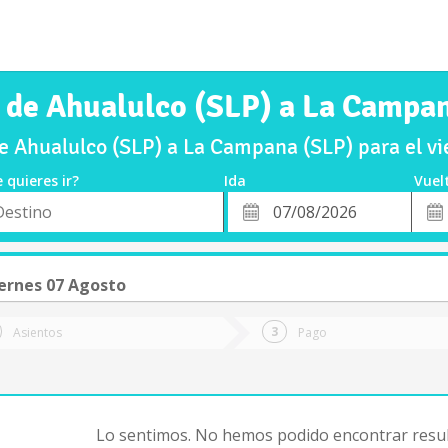
 de Ahualulco (SLP) a La Campa
e Ahualulco (SLP) a La Campana (SLP) para el v
 quieres ir?
Ida
Vuel
*
Fech
o
Fecha
de
de
Vuel
Ida
ernes 07 Agosto
Asientos
Pago
Lo sentimos. No hemos podido encontrar resul