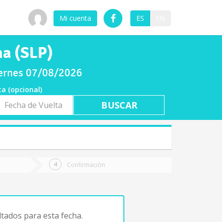
Mi cuenta
ES
EN
na (SLP)
iernes 07/08/2026
ta (opcional)
a
ta
Confirmación
tados para esta fecha.