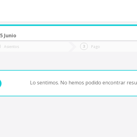
5 Junio
de quieres ir?
Ida
Vuelta
Asientos
Pago
*
Fec
Fecha
de
de
Vuel
Ida
Lo sentimos. No hemos podido encontrar resul