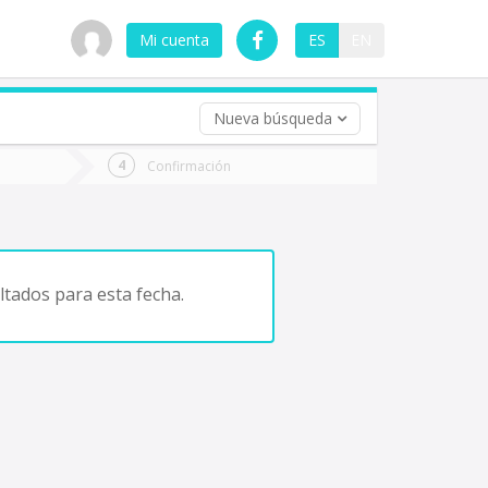
Mi cuenta
ES
EN
Nueva búsqueda
 (opcional)
Confirmación
ha
ta
tados para esta fecha.