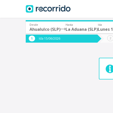
Desde
Hasta
Ida
Ahualulco (SLP)
La Aduana (SLP)
Lunes 1
¿De dónde partes?
¿A dón
Ida 15/06/2026
*
*
Acayucan
Origen
Destino