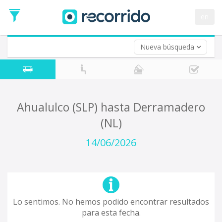
en
Nueva búsqueda
¿De dónde partes?
*
Acayucan
Origen
¿A dónde quieres ir?
Ahualulco (SLP) hasta Derramadero
*
(NL)
Destino
Ida
14/06/2026
*
Fecha
de
Vuelta (opcional)
Ida
Fecha
de
Lo sentimos. No hemos podido encontrar resultados
Vuelta
para esta fecha.