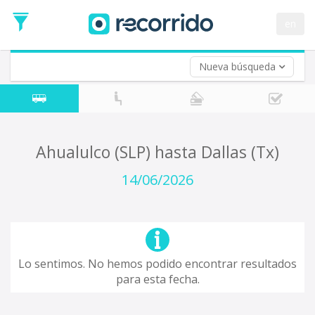
en
Nueva búsqueda
¿De dónde partes?
*
Acayucan
Origen
¿A dónde quieres ir?
Ahualulco (SLP) hasta Dallas (Tx)
*
Destino
14/06/2026
Ida
*
Fecha
de
Vuelta (opcional)
Ida
Fecha
Lo sentimos. No hemos podido encontrar resultados
de
para esta fecha.
Vuelta